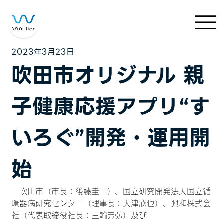
2023年3月23日
吹田市オリジナル 親
子健康応援アプリ“す
いろぐ”開発・運用開
始
　吹田市（市長：後藤圭二）、国立研究開発法人国立循
環器病研究センター（理事長：大津欣也）、興和株式会
社（代表取締役社長：三輪芳弘）及び