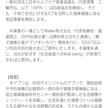
一般社団法人日本セルフケア推進協議会（代表理事：三
輪芳弘、以下「JSPA」）は四者協定を締結し、子ど
も・子育て世代に対するICTを活用した健康増進に係る
実証事業を開始します。
　本事業の一環としてWellier株式会社（代表取締役：福
富啓之、JSPA会員企業）は興和株式会社と連携し「親
子健康応援アプリ“すいろぐ”」開発を行い、3月27日よ
り吹田市民の皆さまにご提供いたします。本事業を通
じ、当社がめざす「生活者個々のWell-being」が実現で
きればと期待します。
【概要】
　本アプリは、吹田市オリジナルのアプリで、健診結果
や予防接種の記録等の一部の母子健康手帳機能に加え、
国立循環器病研究センター健診部が監修した生活習慣チ
ェックシートを搭載し、生涯を通じた健康づくりの基礎
となる健やかな生活習慣の形成を、子どもの頃から支援