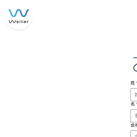
姓
名
会