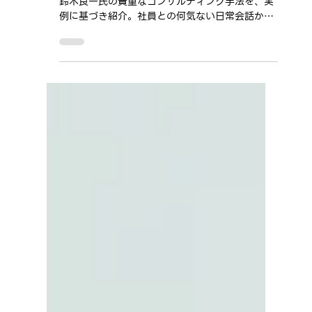
ブ」「少ない負担」
後編では現場に即したベストプラクティスへ導く
鈴木良一氏の貴重なコンサルティング手法を、実
例に基づき紹介。社員との何気ない日常会話か
ら、クライアント企業の抱える問題点ピックアッ
プし、時代にあった現実的な解決策を鮮やかに提
示する。その先に見えてくる「健康経営導入の最
大の課題」は必見。